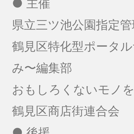
● 主催
県立三ツ池公園指定管
鶴見区特化型ポータ
み〜編集部
おもしろくないモノをお
鶴見区商店街連合会
● 後援