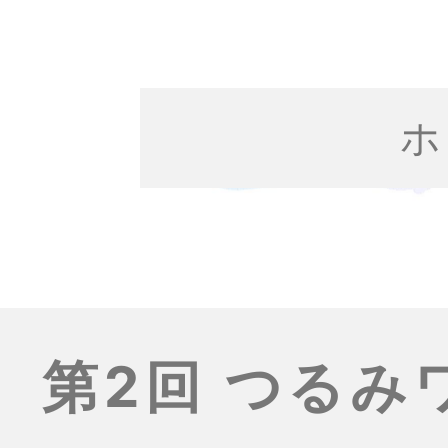
ホ
第2回 つる