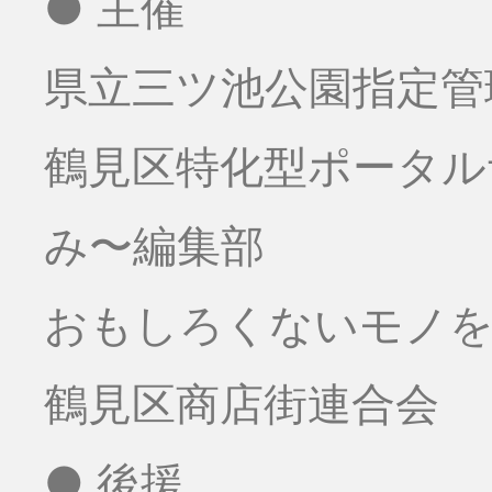
● 主催
県立三ツ池公園指定管
鶴見区特化型ポータ
み〜編集部
おもしろくないモノをお
鶴見区商店街連合会
● 後援