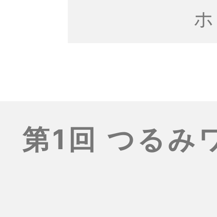
ホ
第1回 つる