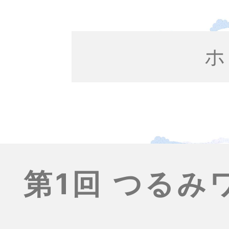
ホ
第1回 つる