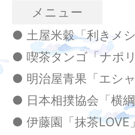
メニュー
● 土屋米穀「利きメ
● 喫茶タンゴ「ナポ
● 明治屋青果「エシ
● 日本相撲協会「横
● 伊藤園「抹茶LOVE