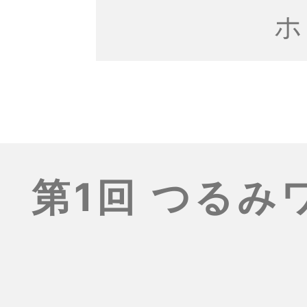
ホ
第1回 つる