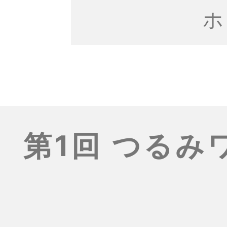
ホ
第1回 つる