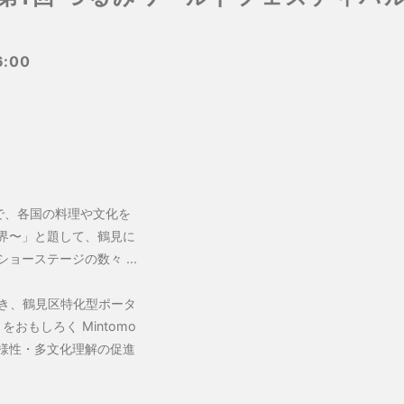
6:00
で、各国の料理や文化を
界〜」と題して、鶴見に
ーステージの数々 ...
続き、鶴見区特化型ポータ
おもしろく Mintomo
様性・多文化理解の促進