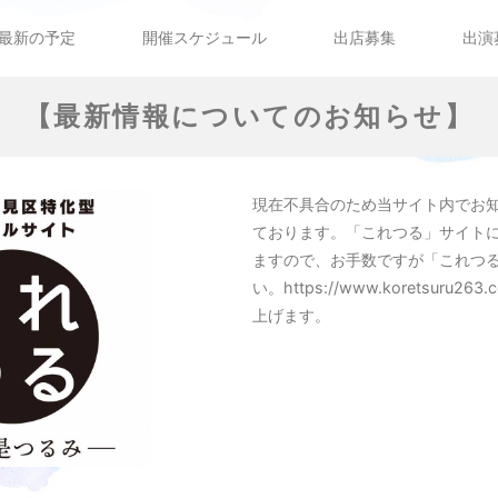
最新の予定
開催スケジュール
出店募集
出演
【最新情報についてのお知らせ】
現在不具合のため当サイト内でお
ております。「これつる」サイト
ますので、お手数ですが「これつ
い。https://www.koretsuru
上げます。