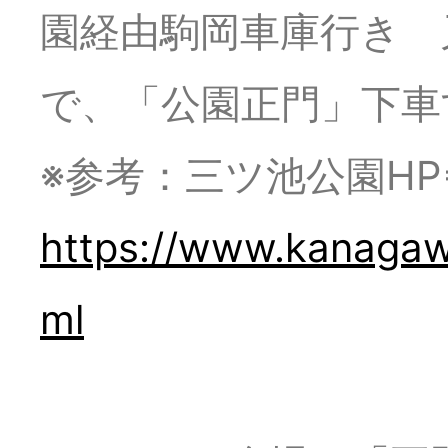
2025年9月15日
初
園経由駒岡車庫行き 
で、「公園正門」下車
2025年9月10日
第
※参考：三ツ池公園HP
ル
https://www.kanagawa
ml
ホ