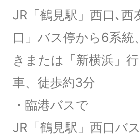
出
JR「鶴見駅」西口､
2025年10月10日
県
口」バス停から6系統、
い
きまたは「新横浜」行
車、徒歩約3分
2025年10月8日
タ
・臨港バスで
2025年9月19日
当
JR「鶴見駅」西口バ