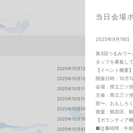
当日会場
2025年9月19日
第3回つるみワ
タッフを募集し
2025年10月12日
最新プログラム
【イベント概要
開催日時：10月12
2025年10月12日
最新プログラム更新
会場：県立三ツ
2025年10月11日
明日は予定通り開催
主催：県立三ツ
2025年10月11日
【WEB限定】当日
部〜、おもしろく
2025年10月10日
「The Rising Su
後援：鶴見区、鶴
2025年10月10日
県立三ツ池公園まで
【ボランティア
■従事時間：午前
2025年10月8日
タイムテーブル公開