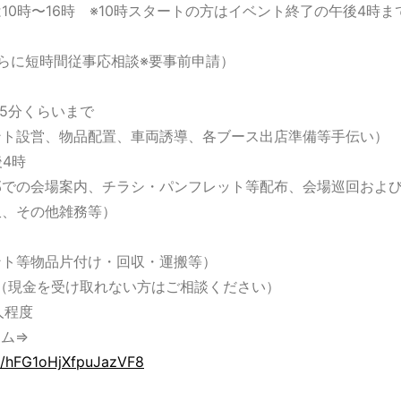
10時〜16時 ※10時スタートの方はイベント終了の午後4時
ア募集中
定
らに短時間従事応相談※要事前申請）
ドフェスティバル開催のお知らせ
：
45分くらいまで
▶
ント設営、物品配置、車両誘導、各ブース出店準備等手伝い）
後4時
部での会場案内、チラシ・パンフレット等配布、会場巡回およ
収、その他雑務等）
ホームに戻る
ント等物品片付け・回収・運搬等）
0円（現金を受け取れない方はご相談ください）
人程度
ーム⇒
le/hFG1oHjXfpuJazVF8