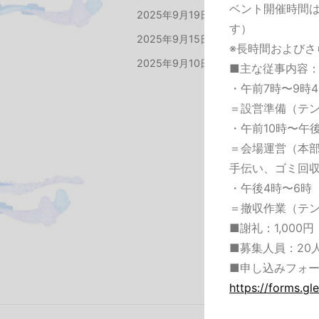
ベント開催時間は
2025年9月19日
当日会場ボランティ
す）
2025年9月15日
初エントリー続々決
※長時間およびさ
2025年9月10日
第3回つるみワール
■主な従事内容
・午前7時〜9時
＝設営準備（テ
・午前10時〜午
＝会場運営（本
手伝い、ゴミ回
・午後4時〜6時
＝撤収作業（テ
■謝礼：1,00
■募集人員：20
■申し込みフォ
https://forms.g