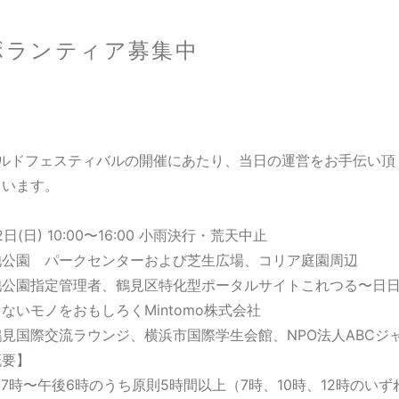
最新の予定
開催スケジュール
出店募集
出演
ボランティア募集中
お知らせ
ールドフェスティバルの開催にあたり、当日の運営をお手伝い頂
ています。
】
日(日) 10:00〜16:00 小雨決行・荒天中止
について
池公園 パークセンターおよび芝生広場、コリア庭園周辺
します
池公園指定管理者、鶴見区特化型ポータルサイトこれつる〜日
プログラム公開
ないモノをおもしろくMintomo株式会社
n Coffee鶴見」が出店！
見国際交流ラウンジ、横浜市国際学生会館、NPO法人ABCジ
のアクセスについて
概要】
7時〜午後6時のうち原則5時間以上（7時、10時、12時のい
しました