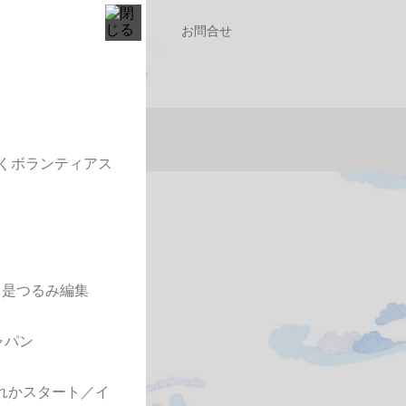
募集
協賛募集
お問合せ
くボランティアス
日是つるみ編集
ャパン
ずれかスタート／イ